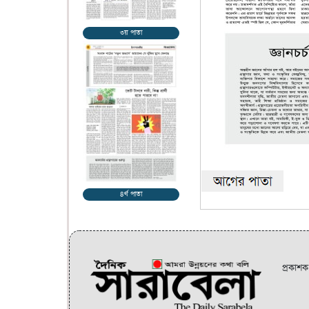
৩য় পাতা
৪র্থ পাতা
প্রকাশ